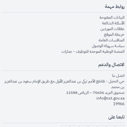
روابط مهمة
opens in new window
البيانات المفتوحة
opens in new window
الأسئلة الشائعة
opens in new window
علاقات الموردين
opens in new window
خريطة الموقع
opens in new window
المنافسات العامة
opens in new window
سياسة سهولة الوصول
opens in new window
المنصة الوطنية الموحدة للتوظيف - جدارات
الاتصال والدعم
opens in new window
اتصل بنا
حي النخيل - تقاطع الأمير تركي بن عبدالعزيز الأول مع طريق الإمام سعود بن عبدالعزيز
بن محمد
صندوق البريد 75606 – الرياض 11588
info@cst.gov.sa
19966
تابعنا على