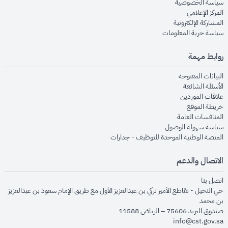
opens in new window
سياسة الخصوصية
opens in new window
المركز الإعلامي
opens in new window
المشاركة الإلكترونية
opens in new window
سياسة حرية المعلومات
روابط مهمة
opens in new window
البيانات المفتوحة
opens in new window
الأسئلة الشائعة
opens in new window
علاقات الموردين
opens in new window
خريطة الموقع
opens in new window
المنافسات العامة
opens in new window
سياسة سهولة الوصول
opens in new window
المنصة الوطنية الموحدة للتوظيف - جدارات
الاتصال والدعم
opens in new window
اتصل بنا
حي النخيل - تقاطع الأمير تركي بن عبدالعزيز الأول مع طريق الإمام سعود بن عبدالعزيز
بن محمد
صندوق البريد 75606 – الرياض 11588
info@cst.gov.sa