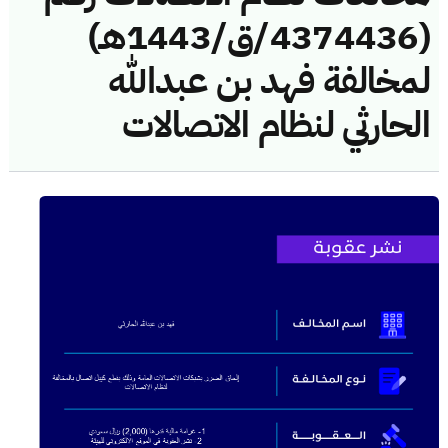
(4374436/ق/1443هـ)
لمخالفة فهد بن عبدالله
الحارثي لنظام الاتصالات