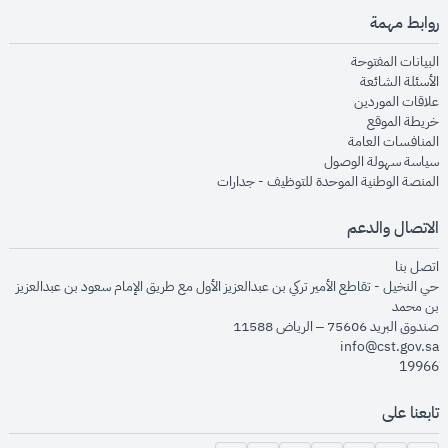
روابط مهمة
opens in new window
البيانات المفتوحة
opens in new window
الأسئلة الشائعة
opens in new window
علاقات الموردين
opens in new window
خريطة الموقع
opens in new window
المنافسات العامة
opens in new window
سياسة سهولة الوصول
opens in new window
المنصة الوطنية الموحدة للتوظيف - جدارات
الاتصال والدعم
opens in new window
اتصل بنا
حي النخيل - تقاطع الأمير تركي بن عبدالعزيز الأول مع طريق الإمام سعود بن عبدالعزيز
بن محمد
صندوق البريد 75606 – الرياض 11588
info@cst.gov.sa
19966
تابعنا على