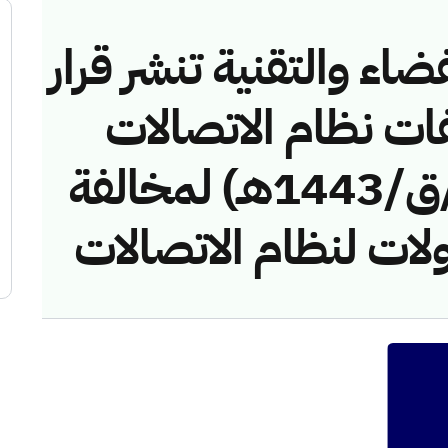
ضاء والتقنية تنشر قرار
فات نظام الاتصالات
رقم (42748819/ق/1443هـ) لمخالفة
ولات لنظام الاتصالات