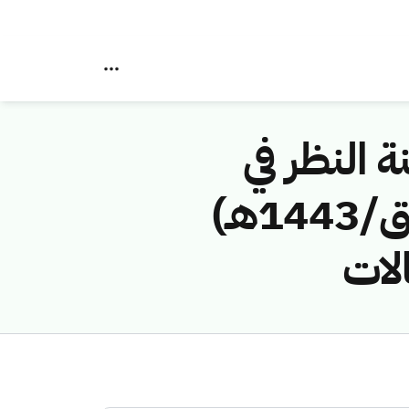
ة النظر في
مخالفات نظام الاتصالات رقم (42748819/ق/1443هـ)
لات