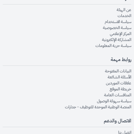
opens in new window
عن الهيئة
opens in new window
الخدمات
opens in new window
سياسة الاستخدام
opens in new window
سياسة الخصوصية
opens in new window
المركز الإعلامي
opens in new window
المشاركة الإلكترونية
opens in new window
سياسة حرية المعلومات
روابط مهمة
opens in new window
البيانات المفتوحة
opens in new window
الأسئلة الشائعة
opens in new window
علاقات الموردين
opens in new window
خريطة الموقع
opens in new window
المنافسات العامة
opens in new window
سياسة سهولة الوصول
opens in new window
المنصة الوطنية الموحدة للتوظيف - جدارات
الاتصال والدعم
opens in new window
اتصل بنا