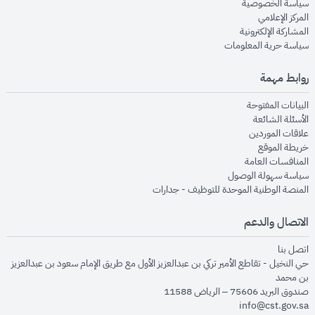
opens in new window
سياسة الخصوصية
opens in new window
المركز الإعلامي
opens in new window
المشاركة الإلكترونية
opens in new window
سياسة حرية المعلومات
روابط مهمة
opens in new window
البيانات المفتوحة
opens in new window
الأسئلة الشائعة
opens in new window
علاقات الموردين
opens in new window
خريطة الموقع
opens in new window
المنافسات العامة
opens in new window
سياسة سهولة الوصول
opens in new window
المنصة الوطنية الموحدة للتوظيف - جدارات
الاتصال والدعم
opens in new window
اتصل بنا
حي النخيل - تقاطع الأمير تركي بن عبدالعزيز الأول مع طريق الإمام سعود بن عبدالعزيز
بن محمد
صندوق البريد 75606 – الرياض 11588
info@cst.gov.sa