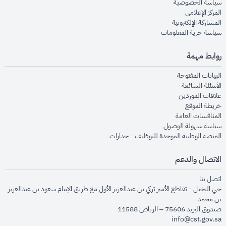
opens in new window
سياسة الخصوصية
opens in new window
المركز الإعلامي
opens in new window
المشاركة الإلكترونية
opens in new window
سياسة حرية المعلومات
روابط مهمة
opens in new window
البيانات المفتوحة
opens in new window
الأسئلة الشائعة
opens in new window
علاقات الموردين
opens in new window
خريطة الموقع
opens in new window
المنافسات العامة
opens in new window
سياسة سهولة الوصول
opens in new window
المنصة الوطنية الموحدة للتوظيف - جدارات
الاتصال والدعم
opens in new window
اتصل بنا
حي النخيل - تقاطع الأمير تركي بن عبدالعزيز الأول مع طريق الإمام سعود بن عبدالعزيز
بن محمد
صندوق البريد 75606 – الرياض 11588
info@cst.gov.sa