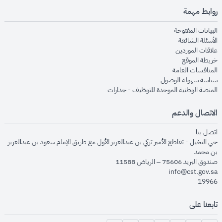
روابط مهمة
opens in new window
البيانات المفتوحة
opens in new window
الأسئلة الشائعة
opens in new window
علاقات الموردين
opens in new window
خريطة الموقع
opens in new window
المنافسات العامة
opens in new window
سياسة سهولة الوصول
opens in new window
المنصة الوطنية الموحدة للتوظيف - جدارات
الاتصال والدعم
opens in new window
اتصل بنا
حي النخيل - تقاطع الأمير تركي بن عبدالعزيز الأول مع طريق الإمام سعود بن عبدالعزيز
بن محمد
صندوق البريد 75606 – الرياض 11588
info@cst.gov.sa
19966
تابعنا على