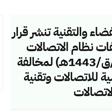
ضاء والتقنية تنشر قرار
فات نظام الاتصالات
رقم (42743300/ق/1443هـ) لمخالفة
ية للاتصالات وتقنية
اتصالات