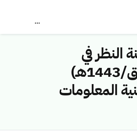
ة النظر في
مخالفات نظام الاتصالات رقم (42743300/ق/1443هـ)
نية المعلومات