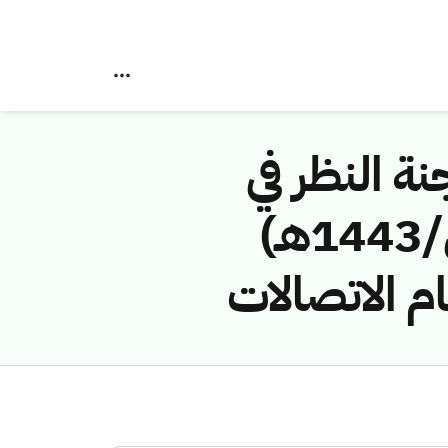
نة النظر في
مخالفات نظام الاتصالات رقم (4374233/ق/1443هـ)
ام الاتصالات