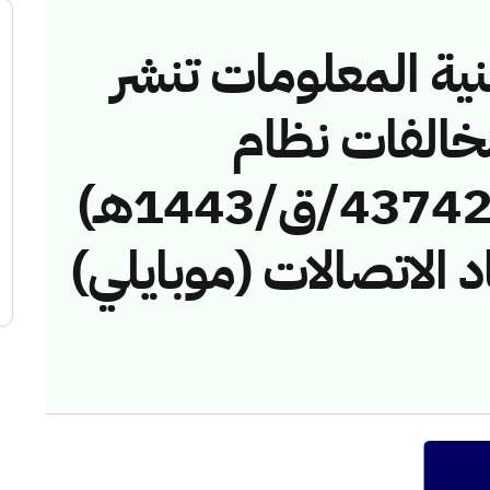
نية المعلومات تنشر
مخالفات نظام
الاتصالات رقم (4374233/ق/1443هـ)
 الاتصالات (موبايلي)