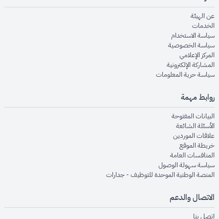
opens in new window
عن الهيئة
opens in new window
الخدمات
opens in new window
سياسة الاستخدام
opens in new window
سياسة الخصوصية
opens in new window
المركز الإعلامي
opens in new window
المشاركة الإلكترونية
opens in new window
سياسة حرية المعلومات
روابط مهمة
opens in new window
البيانات المفتوحة
opens in new window
الأسئلة الشائعة
opens in new window
علاقات الموردين
opens in new window
خريطة الموقع
opens in new window
المنافسات العامة
opens in new window
سياسة سهولة الوصول
opens in new window
المنصة الوطنية الموحدة للتوظيف - جدارات
الاتصال والدعم
opens in new window
اتصل بنا