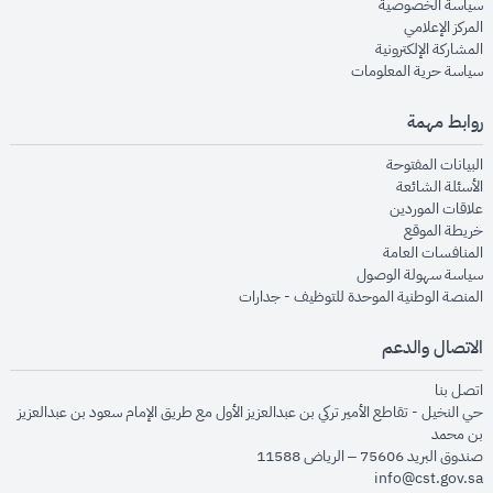
opens in new window
سياسة الخصوصية
opens in new window
المركز الإعلامي
opens in new window
المشاركة الإلكترونية
opens in new window
سياسة حرية المعلومات
روابط مهمة
opens in new window
البيانات المفتوحة
opens in new window
الأسئلة الشائعة
opens in new window
علاقات الموردين
opens in new window
خريطة الموقع
opens in new window
المنافسات العامة
opens in new window
سياسة سهولة الوصول
opens in new window
المنصة الوطنية الموحدة للتوظيف - جدارات
الاتصال والدعم
opens in new window
اتصل بنا
حي النخيل - تقاطع الأمير تركي بن عبدالعزيز الأول مع طريق الإمام سعود بن عبدالعزيز
بن محمد
صندوق البريد 75606 – الرياض 11588
info@cst.gov.sa