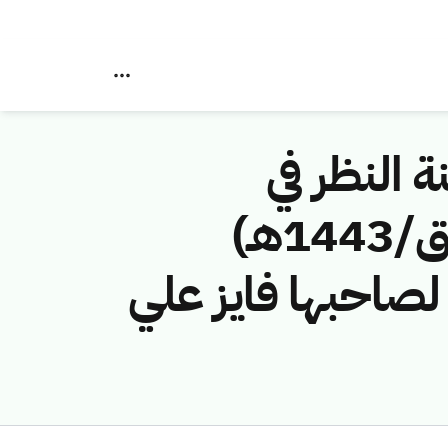
ة النظر في
مخالفات نظام الاتصالات رقم (42743525/ق/1443هـ)
صاحبها فايز علي