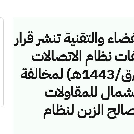
ضاء والتقنية تنشر قرار
فات نظام الاتصالات
رقم (42743525/ق/1443هـ) لمخالفة
مال للمقاولات
الح الزبن لنظام