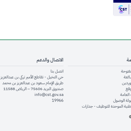
مة
الاتصال والدعم
opens in new window
opens in new window
مفتوحة
اتصل بنا
opens in new window
ائعة
حي النخيل - تقاطع الأمير تركي بن عبدالعزيز 
opens in new window
وردين
طريق الإمام سعود بن عبدالعزيز بن محمد
opens in new window
وقع
صندوق البريد 75606 – الرياض 11588
opens in new window
العامة
info@cst.gov.sa
opens in new window
لة الوصول
19966
opens in new window
طنية الموحدة للتوظيف - جدارات