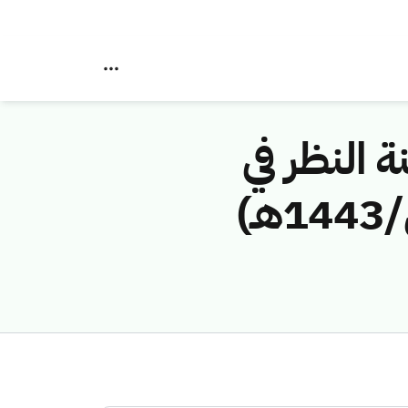
ة النظر في
مخالفات نظام الاتصالات رقم (4374444/ق/1443هـ)