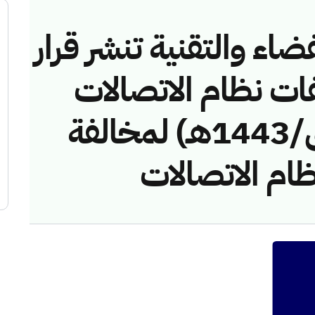
ضاء والتقنية تنشر قرار
فات نظام الاتصالات
رقم (4374444/ق/1443هـ) لمخالفة
ام الاتصالات