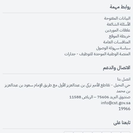
روابط مهمة
opens in new window
البيانات المفتوحة
opens in new window
الأسئلة الشائعة
opens in new window
علاقات الموردين
opens in new window
خريطة الموقع
opens in new window
المنافسات العامة
opens in new window
سياسة سهولة الوصول
opens in new window
المنصة الوطنية الموحدة للتوظيف - جدارات
الاتصال والدعم
opens in new window
اتصل بنا
حي النخيل - تقاطع الأمير تركي بن عبدالعزيز الأول مع طريق الإمام سعود بن عبدالعزيز
بن محمد
صندوق البريد 75606 – الرياض 11588
info@cst.gov.sa
19966
تابعنا على