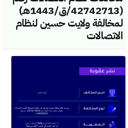
(42742713/ق/1443هـ)
لمخالفة ولايت حسين لنظام
الاتصالات