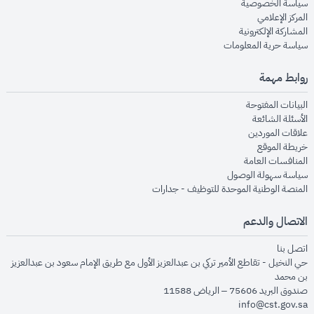
opens in new window
سياسة الخصوصية
opens in new window
المركز الإعلامي
opens in new window
المشاركة الإلكترونية
opens in new window
سياسة حرية المعلومات
روابط مهمة
opens in new window
البيانات المفتوحة
opens in new window
الأسئلة الشائعة
opens in new window
علاقات الموردين
opens in new window
خريطة الموقع
opens in new window
المنافسات العامة
opens in new window
سياسة سهولة الوصول
opens in new window
المنصة الوطنية الموحدة للتوظيف - جدارات
الاتصال والدعم
opens in new window
اتصل بنا
حي النخيل - تقاطع الأمير تركي بن عبدالعزيز الأول مع طريق الإمام سعود بن عبدالعزيز
بن محمد
صندوق البريد 75606 – الرياض 11588
info@cst.gov.sa