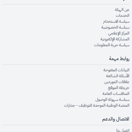
opens in new window
عن الهيئة
opens in new window
الخدمات
opens in new window
سياسة الاستخدام
opens in new window
سياسة الخصوصية
opens in new window
المركز الإعلامي
opens in new window
المشاركة الإلكترونية
opens in new window
سياسة حرية المعلومات
روابط مهمة
opens in new window
البيانات المفتوحة
opens in new window
الأسئلة الشائعة
opens in new window
علاقات الموردين
opens in new window
خريطة الموقع
opens in new window
المنافسات العامة
opens in new window
سياسة سهولة الوصول
opens in new window
المنصة الوطنية الموحدة للتوظيف - جدارات
الاتصال والدعم
opens in new window
اتصل بنا