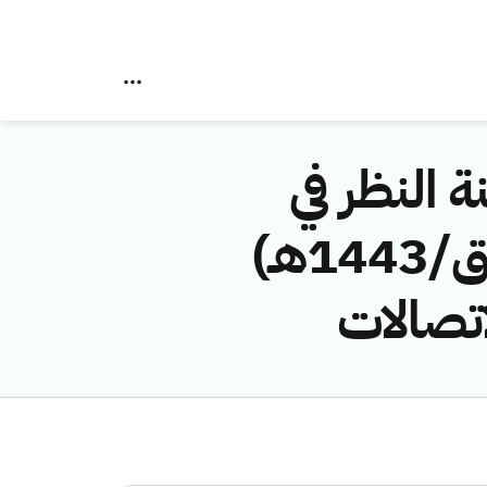
ة النظر في
مخالفات نظام الاتصالات رقم (42747642/ق/1443هـ)
تصالات