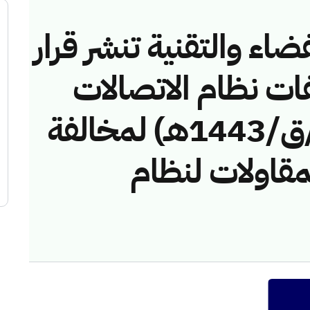
ضاء والتقنية تنشر قرار
فات نظام الاتصالات
رقم (42747642/ق/1443هـ) لمخالفة
اولات لنظام