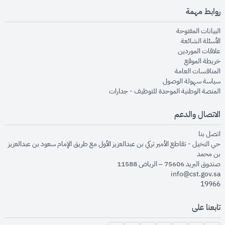
روابط مهمة
opens in new window
البيانات المفتوحة
opens in new window
الأسئلة الشائعة
opens in new window
علاقات الموردين
opens in new window
خريطة الموقع
opens in new window
المنافسات العامة
opens in new window
سياسة سهولة الوصول
opens in new window
المنصة الوطنية الموحدة للتوظيف - جدارات
الاتصال والدعم
opens in new window
اتصل بنا
حي النخيل - تقاطع الأمير تركي بن عبدالعزيز الأول مع طريق الإمام سعود بن عبدالعزيز
بن محمد
صندوق البريد 75606 – الرياض 11588
info@cst.gov.sa
19966
تابعنا على