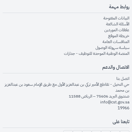
روابط مهمة
opens in new window
البيانات المفتوحة
opens in new window
الأسئلة الشائعة
opens in new window
علاقات الموردين
opens in new window
خريطة الموقع
opens in new window
المنافسات العامة
opens in new window
سياسة سهولة الوصول
opens in new window
المنصة الوطنية الموحدة للتوظيف - جدارات
الاتصال والدعم
opens in new window
اتصل بنا
حي النخيل - تقاطع الأمير تركي بن عبدالعزيز الأول مع طريق الإمام سعود بن عبدالعزيز
بن محمد
صندوق البريد 75606 – الرياض 11588
info@cst.gov.sa
19966
تابعنا على