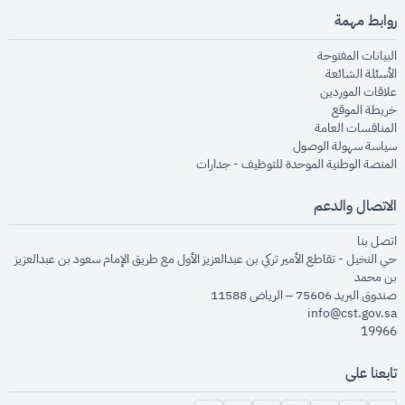
روابط مهمة
opens in new window
البيانات المفتوحة
opens in new window
الأسئلة الشائعة
opens in new window
علاقات الموردين
opens in new window
خريطة الموقع
opens in new window
المنافسات العامة
opens in new window
سياسة سهولة الوصول
opens in new window
المنصة الوطنية الموحدة للتوظيف - جدارات
الاتصال والدعم
opens in new window
اتصل بنا
حي النخيل - تقاطع الأمير تركي بن عبدالعزيز الأول مع طريق الإمام سعود بن عبدالعزيز
بن محمد
صندوق البريد 75606 – الرياض 11588
info@cst.gov.sa
19966
تابعنا على