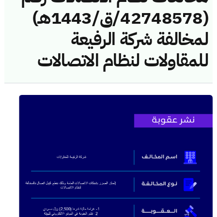
(42748578/ق/1443هـ)
لمخالفة شركة الرفيعة
للمقاولات لنظام الاتصالات