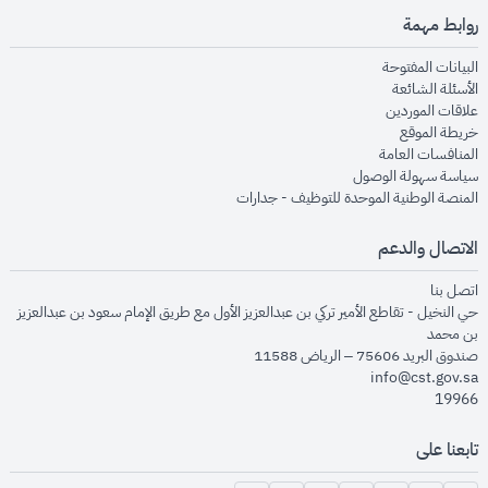
روابط مهمة
opens in new window
البيانات المفتوحة
opens in new window
الأسئلة الشائعة
opens in new window
علاقات الموردين
opens in new window
خريطة الموقع
opens in new window
المنافسات العامة
opens in new window
سياسة سهولة الوصول
opens in new window
المنصة الوطنية الموحدة للتوظيف - جدارات
الاتصال والدعم
opens in new window
اتصل بنا
حي النخيل - تقاطع الأمير تركي بن عبدالعزيز الأول مع طريق الإمام سعود بن عبدالعزيز
بن محمد
صندوق البريد 75606 – الرياض 11588
info@cst.gov.sa
19966
تابعنا على