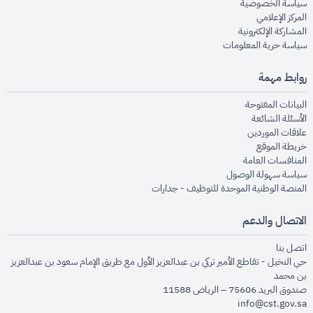
opens in new window
سياسة الخصوصية
opens in new window
المركز الإعلامي
opens in new window
المشاركة الإلكترونية
opens in new window
سياسة حرية المعلومات
روابط مهمة
opens in new window
البيانات المفتوحة
opens in new window
الأسئلة الشائعة
opens in new window
علاقات الموردين
opens in new window
خريطة الموقع
opens in new window
المنافسات العامة
opens in new window
سياسة سهولة الوصول
opens in new window
المنصة الوطنية الموحدة للتوظيف - جدارات
الاتصال والدعم
opens in new window
اتصل بنا
حي النخيل - تقاطع الأمير تركي بن عبدالعزيز الأول مع طريق الإمام سعود بن عبدالعزيز
بن محمد
صندوق البريد 75606 – الرياض 11588
info@cst.gov.sa