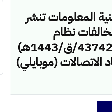
نية المعلومات تنشر
مخالفات نظام
الاتصالات رقم (4374222/ق/1443هـ)
 الاتصالات (موبايلي)