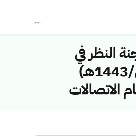
نة النظر في
مخالفات نظام الاتصالات رقم (4374222/ق/1443هـ)
ام الاتصالات