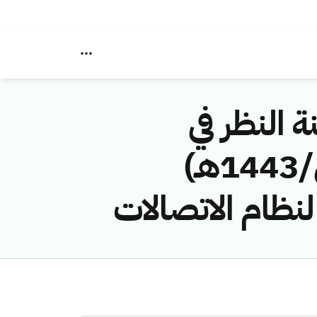
ة النظر في
مخالفات نظام الاتصالات رقم (4374227/ق/1443هـ)
نظام الاتصالات