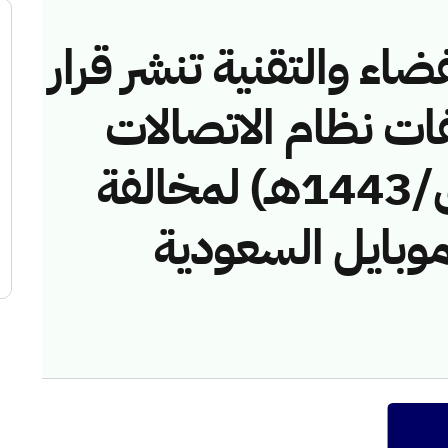
ضاء والتقنية تنشر قرار
فات نظام الاتصالات
رقم (4374227/ق/1443هـ) لمخالفة
موبايل السعودية