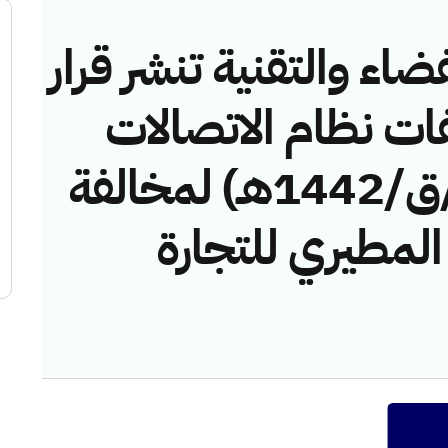
ضاء والتقنية تنشر قرار
فات نظام الاتصالات
رقم (42745622/ق/1442هـ) لمخالفة
لمطيري للتجارة