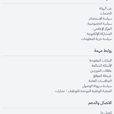
opens in new window
عن الهيئة
opens in new window
الخدمات
opens in new window
سياسة الاستخدام
opens in new window
سياسة الخصوصية
opens in new window
المركز الإعلامي
opens in new window
المشاركة الإلكترونية
opens in new window
سياسة حرية المعلومات
روابط مهمة
opens in new window
البيانات المفتوحة
opens in new window
الأسئلة الشائعة
opens in new window
علاقات الموردين
opens in new window
خريطة الموقع
opens in new window
المنافسات العامة
opens in new window
سياسة سهولة الوصول
opens in new window
المنصة الوطنية الموحدة للتوظيف - جدارات
الاتصال والدعم
opens in new window
اتصل بنا