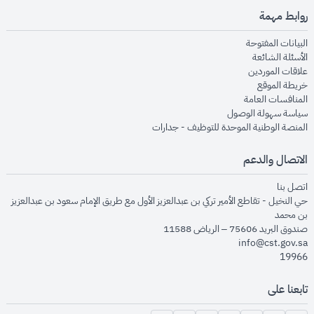
روابط مهمة
opens in new window
البيانات المفتوحة
opens in new window
الأسئلة الشائعة
opens in new window
علاقات الموردين
opens in new window
خريطة الموقع
opens in new window
المنافسات العامة
opens in new window
سياسة سهولة الوصول
opens in new window
المنصة الوطنية الموحدة للتوظيف - جدارات
الاتصال والدعم
opens in new window
اتصل بنا
حي النخيل - تقاطع الأمير تركي بن عبدالعزيز الأول مع طريق الإمام سعود بن عبدالعزيز
بن محمد
صندوق البريد 75606 – الرياض 11588
info@cst.gov.sa
19966
تابعنا على