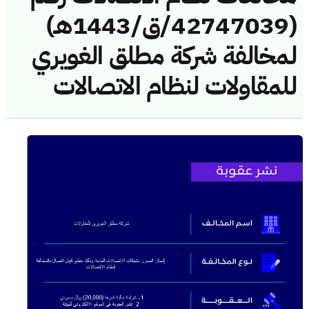
(42747039/ق/1443هـ)
لمخالفة شركة مطلق الغويري
للمقاولات لنظام الاتصالات