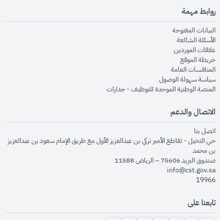
روابط مهمة
opens in new window
البيانات المفتوحة
opens in new window
الأسئلة الشائعة
opens in new window
علاقات الموردين
opens in new window
خريطة الموقع
opens in new window
المنافسات العامة
opens in new window
سياسة سهولة الوصول
opens in new window
المنصة الوطنية الموحدة للتوظيف - جدارات
الاتصال والدعم
opens in new window
اتصل بنا
حي النخيل - تقاطع الأمير تركي بن عبدالعزيز الأول مع طريق الإمام سعود بن عبدالعزيز
بن محمد
صندوق البريد 75606 – الرياض 11588
info@cst.gov.sa
19966
تابعنا على