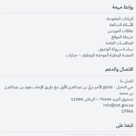
روابط مهمة
opens in new window
البيانات المفتوحة
opens in new window
الأسئلة الشائعة
opens in new window
علاقات الموردين
opens in new window
خريطة الموقع
opens in new window
المنافسات العامة
opens in new window
سياسة سهولة الوصول
opens in new window
المنصة الوطنية الموحدة للتوظيف - جدارات
الاتصال والدعم
opens in new window
اتصل بنا
حي النخيل - تقاطع الأمير تركي بن عبدالعزيز الأول مع طريق الإمام سعود بن عبدالعزيز
بن محمد
صندوق البريد 75606 – الرياض 11588
info@cst.gov.sa
19966
تابعنا على