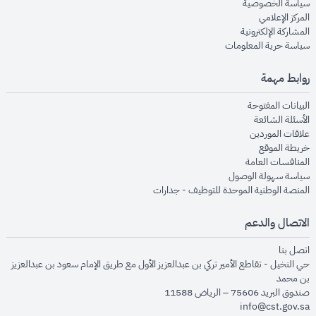
opens in new window
سياسة الخصوصية
opens in new window
المركز الإعلامي
opens in new window
المشاركة الإلكترونية
opens in new window
سياسة حرية المعلومات
روابط مهمة
opens in new window
البيانات المفتوحة
opens in new window
الأسئلة الشائعة
opens in new window
علاقات الموردين
opens in new window
خريطة الموقع
opens in new window
المنافسات العامة
opens in new window
سياسة سهولة الوصول
opens in new window
المنصة الوطنية الموحدة للتوظيف - جدارات
الاتصال والدعم
opens in new window
اتصل بنا
حي النخيل - تقاطع الأمير تركي بن عبدالعزيز الأول مع طريق الإمام سعود بن عبدالعزيز
بن محمد
صندوق البريد 75606 – الرياض 11588
info@cst.gov.sa