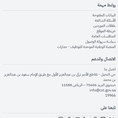
روابط مهمة
opens in new window
البيانات المفتوحة
opens in new window
الأسئلة الشائعة
opens in new window
علاقات الموردين
opens in new window
خريطة الموقع
opens in new window
المنافسات العامة
opens in new window
سياسة سهولة الوصول
opens in new window
المنصة الوطنية الموحدة للتوظيف - جدارات
الاتصال والدعم
opens in new window
اتصل بنا
حي النخيل - تقاطع الأمير تركي بن عبدالعزيز الأول مع طريق الإمام سعود بن عبدالعزيز
بن محمد
صندوق البريد 75606 – الرياض 11588
info@cst.gov.sa
19966
تابعنا على