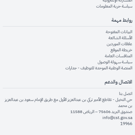
المشاركة الإلكترونية
opens in new window
سياسة حرية المعلومات
روابط مهمة
opens in new window
البيانات المفتوحة
opens in new window
الأسئلة الشائعة
opens in new window
علاقات الموردين
opens in new window
خريطة الموقع
opens in new window
المنافسات العامة
opens in new window
سياسة سهولة الوصول
opens in new window
المنصة الوطنية الموحدة للتوظيف - جدارات
الاتصال والدعم
opens in new window
اتصل بنا
حي النخيل - تقاطع الأمير تركي بن عبدالعزيز الأول مع طريق الإمام سعود بن عبدالعزيز
بن محمد
صندوق البريد 75606 – الرياض 11588
info@cst.gov.sa
19966