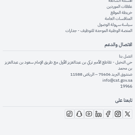
opens in new window
الأسئلة الشائعة
opens in new window
علاقات الموردين
opens in new window
خريطة الموقع
opens in new window
المنافسات العامة
opens in new window
سياسة سهولة الوصول
opens in new window
المنصة الوطنية الموحدة للتوظيف - جدارات
الاتصال والدعم
opens in new window
اتصل بنا
حي النخيل - تقاطع الأمير تركي بن عبدالعزيز الأول مع طريق الإمام سعود بن عبدالعزيز
بن محمد
صندوق البريد 75606 – الرياض 11588
info@cst.gov.sa
19966
تابعنا على
opens in new window
opens in new window
opens in new window
opens in new window
opens in new window
opens in new window
opens in new window