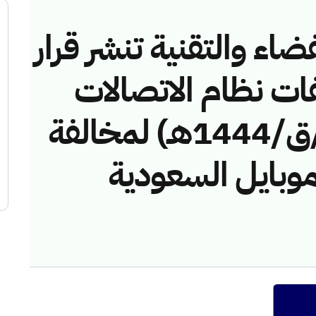
ضاء والتقنية تنشر قرار
فات نظام الاتصالات
رقم (43114734/ق/1444هـ) لمخالفة
موبايل السعودية