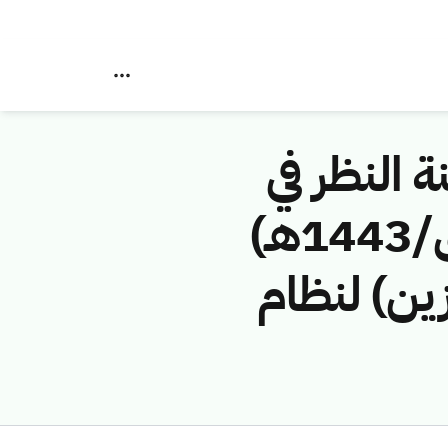
ة النظر في
مخالفات نظام الاتصالات رقم (4374355 /ق/1443هـ)
زين) لنظام