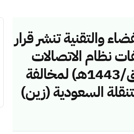
ضاء والتقنية تنشر قرار
فات نظام الاتصالات
رقم (4374355 /ق/1443هـ) لمخالفة
تنقلة السعودية (زين)