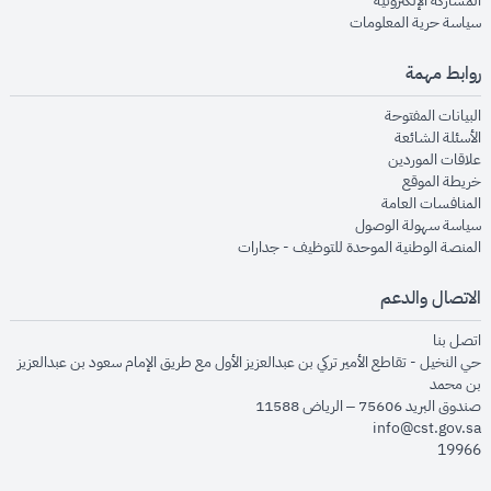
المشاركة الإلكترونية
opens in new window
سياسة حرية المعلومات
روابط مهمة
opens in new window
البيانات المفتوحة
opens in new window
الأسئلة الشائعة
opens in new window
علاقات الموردين
opens in new window
خريطة الموقع
opens in new window
المنافسات العامة
opens in new window
سياسة سهولة الوصول
opens in new window
المنصة الوطنية الموحدة للتوظيف - جدارات
الاتصال والدعم
opens in new window
اتصل بنا
حي النخيل - تقاطع الأمير تركي بن عبدالعزيز الأول مع طريق الإمام سعود بن عبدالعزيز
بن محمد
صندوق البريد 75606 – الرياض 11588
info@cst.gov.sa
19966