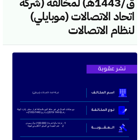
ق/1443هـ) لمخالفة (شركة
اتحاد الاتصالات (موبايلي)
لنظام الاتصالات