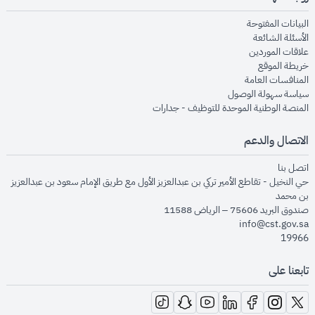
opens in new window
البيانات المفتوحة
opens in new window
الأسئلة الشائعة
opens in new window
علاقات الموردين
opens in new window
خريطة الموقع
opens in new window
المنافسات العامة
opens in new window
سياسة سهولة الوصول
opens in new window
المنصة الوطنية الموحدة للتوظيف - جدارات
الاتصال والدعم
opens in new window
اتصل بنا
حي النخيل - تقاطع الأمير تركي بن عبدالعزيز الأول مع طريق الإمام سعود بن عبدالعزيز
بن محمد
صندوق البريد 75606 – الرياض 11588
info@cst.gov.sa
19966
تابعنا على
opens in new window
opens in new window
opens in new window
opens in new window
opens in new window
opens in new window
opens in new window