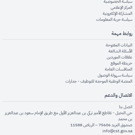
opens in new window
سياسة الخصوصية
opens in new window
المركز الإعلامي
opens in new window
المشاركة الإلكترونية
opens in new window
سياسة حرية المعلومات
روابط مهمة
opens in new window
البيانات المفتوحة
opens in new window
الأسئلة الشائعة
opens in new window
علاقات الموردين
opens in new window
خريطة الموقع
opens in new window
المنافسات العامة
opens in new window
سياسة سهولة الوصول
opens in new window
المنصة الوطنية الموحدة للتوظيف - جدارات
الاتصال والدعم
opens in new window
اتصل بنا
حي النخيل - تقاطع الأمير تركي بن عبدالعزيز الأول مع طريق الإمام سعود بن عبدالعزيز
بن محمد
صندوق البريد 75606 – الرياض 11588
info@cst.gov.sa