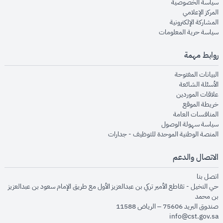
opens in new window
سياسة الخصوصية
opens in new window
المركز الإعلامي
opens in new window
المشاركة الإلكترونية
opens in new window
سياسة حرية المعلومات
روابط مهمة
opens in new window
البيانات المفتوحة
opens in new window
الأسئلة الشائعة
opens in new window
علاقات الموردين
opens in new window
خريطة الموقع
opens in new window
المنافسات العامة
opens in new window
سياسة سهولة الوصول
opens in new window
المنصة الوطنية الموحدة للتوظيف - جدارات
الاتصال والدعم
opens in new window
اتصل بنا
حي النخيل - تقاطع الأمير تركي بن عبدالعزيز الأول مع طريق الإمام سعود بن عبدالعزيز
بن محمد
صندوق البريد 75606 – الرياض 11588
info@cst.gov.sa