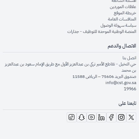
opens in new window
الأسئلة الشائعة
opens in new window
علاقات الموردين
opens in new window
خريطة الموقع
opens in new window
المنافسات العامة
opens in new window
سياسة سهولة الوصول
opens in new window
المنصة الوطنية الموحدة للتوظيف - جدارات
الاتصال والدعم
opens in new window
اتصل بنا
حي النخيل - تقاطع الأمير تركي بن عبدالعزيز الأول مع طريق الإمام سعود بن عبدالعزيز
بن محمد
صندوق البريد 75606 – الرياض 11588
info@cst.gov.sa
19966
تابعنا على
opens in new window
opens in new window
opens in new window
opens in new window
opens in new window
opens in new window
opens in new window