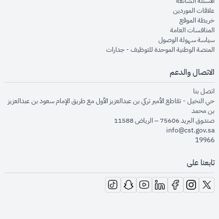
opens in new window
الأسئلة الشائعة
opens in new window
علاقات الموردين
opens in new window
خريطة الموقع
opens in new window
المنافسات العامة
opens in new window
سياسة سهولة الوصول
opens in new window
المنصة الوطنية الموحدة للتوظيف - جدارات
الاتصال والدعم
opens in new window
اتصل بنا
حي النخيل - تقاطع الأمير تركي بن عبدالعزيز الأول مع طريق الإمام سعود بن عبدالعزيز
بن محمد
صندوق البريد 75606 – الرياض 11588
info@cst.gov.sa
19966
تابعنا على
opens in new window
opens in new window
opens in new window
opens in new window
opens in new window
opens in new window
opens in new window