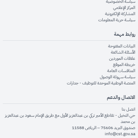
opens in new window
سياسة الخصوصية
opens in new window
المركز الإعلامي
opens in new window
المشاركة الإلكترونية
opens in new window
سياسة حرية المعلومات
روابط مهمة
opens in new window
البيانات المفتوحة
opens in new window
الأسئلة الشائعة
opens in new window
علاقات الموردين
opens in new window
خريطة الموقع
opens in new window
المنافسات العامة
opens in new window
سياسة سهولة الوصول
opens in new window
المنصة الوطنية الموحدة للتوظيف - جدارات
الاتصال والدعم
opens in new window
اتصل بنا
حي النخيل - تقاطع الأمير تركي بن عبدالعزيز الأول مع طريق الإمام سعود بن عبدالعزيز
بن محمد
صندوق البريد 75606 – الرياض 11588
info@cst.gov.sa