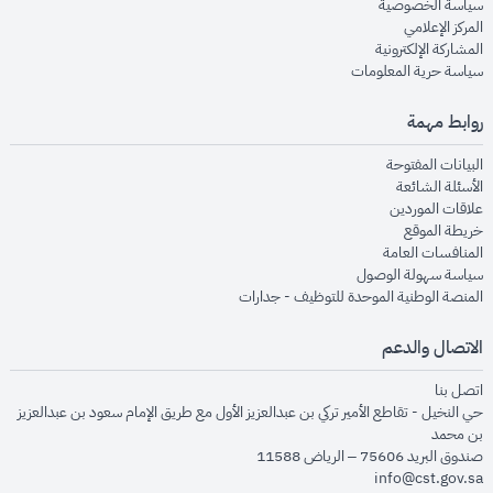
opens in new window
سياسة الخصوصية
opens in new window
المركز الإعلامي
opens in new window
المشاركة الإلكترونية
opens in new window
سياسة حرية المعلومات
روابط مهمة
opens in new window
البيانات المفتوحة
opens in new window
الأسئلة الشائعة
opens in new window
علاقات الموردين
opens in new window
خريطة الموقع
opens in new window
المنافسات العامة
opens in new window
سياسة سهولة الوصول
opens in new window
المنصة الوطنية الموحدة للتوظيف - جدارات
الاتصال والدعم
opens in new window
اتصل بنا
حي النخيل - تقاطع الأمير تركي بن عبدالعزيز الأول مع طريق الإمام سعود بن عبدالعزيز
بن محمد
صندوق البريد 75606 – الرياض 11588
info@cst.gov.sa