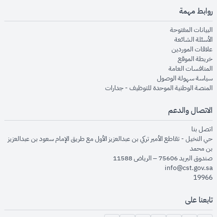
روابط مهمة
opens in new window
البيانات المفتوحة
opens in new window
الأسئلة الشائعة
opens in new window
علاقات الموردين
opens in new window
خريطة الموقع
opens in new window
المنافسات العامة
opens in new window
سياسة سهولة الوصول
opens in new window
المنصة الوطنية الموحدة للتوظيف - جدارات
الاتصال والدعم
opens in new window
اتصل بنا
حي النخيل - تقاطع الأمير تركي بن عبدالعزيز الأول مع طريق الإمام سعود بن عبدالعزيز
بن محمد
صندوق البريد 75606 – الرياض 11588
info@cst.gov.sa
19966
تابعنا على