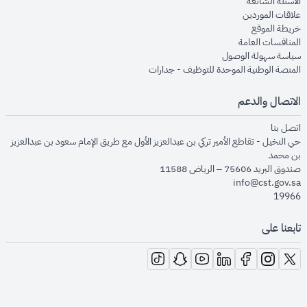
opens in new window
الأسئلة الشائعة
opens in new window
علاقات الموردين
opens in new window
خريطة الموقع
opens in new window
المنافسات العامة
opens in new window
سياسة سهولة الوصول
opens in new window
المنصة الوطنية الموحدة للتوظيف - جدارات
الاتصال والدعم
opens in new window
اتصل بنا
حي النخيل - تقاطع الأمير تركي بن عبدالعزيز الأول مع طريق الإمام سعود بن عبدالعزيز
بن محمد
صندوق البريد 75606 – الرياض 11588
info@cst.gov.sa
19966
تابعنا على
opens in new window
opens in new window
opens in new window
opens in new window
opens in new window
opens in new window
opens in new window