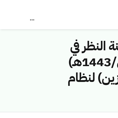
ة النظر في
مخالفات نظام الاتصالات رقم (4374322/ق/1443هـ)
زين) لنظام