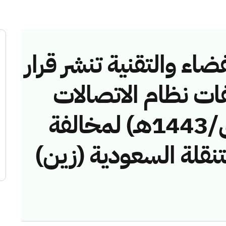
ضاء والتقنية تنشر قرار
فات نظام الاتصالات
رقم (4374322/ق/1443هـ) لمخالفة
تنقلة السعودية (زين)