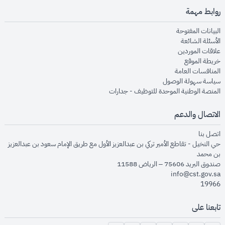
روابط مهمة
opens in new window
البيانات المفتوحة
opens in new window
الأسئلة الشائعة
opens in new window
علاقات الموردين
opens in new window
خريطة الموقع
opens in new window
المنافسات العامة
opens in new window
سياسة سهولة الوصول
opens in new window
المنصة الوطنية الموحدة للتوظيف - جدارات
الاتصال والدعم
opens in new window
اتصل بنا
حي النخيل - تقاطع الأمير تركي بن عبدالعزيز الأول مع طريق الإمام سعود بن عبدالعزيز
بن محمد
صندوق البريد 75606 – الرياض 11588
info@cst.gov.sa
19966
تابعنا على