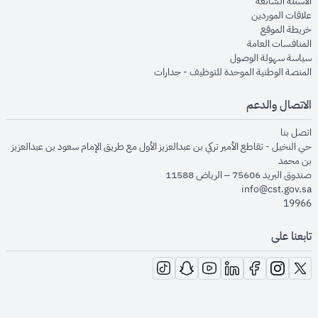
opens in new window
الأسئلة الشائعة
opens in new window
علاقات الموردين
opens in new window
خريطة الموقع
opens in new window
المنافسات العامة
opens in new window
سياسة سهولة الوصول
opens in new window
المنصة الوطنية الموحدة للتوظيف - جدارات
الاتصال والدعم
opens in new window
اتصل بنا
حي النخيل - تقاطع الأمير تركي بن عبدالعزيز الأول مع طريق الإمام سعود بن عبدالعزيز
بن محمد
صندوق البريد 75606 – الرياض 11588
info@cst.gov.sa
19966
تابعنا على
opens in new window
opens in new window
opens in new window
opens in new window
opens in new window
opens in new window
opens in new window