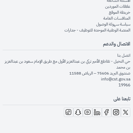
opens in new window
الأسئلة الشائعة
opens in new window
علاقات الموردين
opens in new window
خريطة الموقع
opens in new window
المنافسات العامة
opens in new window
سياسة سهولة الوصول
opens in new window
المنصة الوطنية الموحدة للتوظيف - جدارات
الاتصال والدعم
opens in new window
اتصل بنا
حي النخيل - تقاطع الأمير تركي بن عبدالعزيز الأول مع طريق الإمام سعود بن عبدالعزيز
بن محمد
صندوق البريد 75606 – الرياض 11588
info@cst.gov.sa
19966
تابعنا على
opens in new window
opens in new window
opens in new window
opens in new window
opens in new window
opens in new window
opens in new window